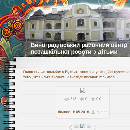
Виноградівський районний центр
позашкільної роботи з дітьми
Головна
»
Фотоальбом
»
Відкрите заняття гуртка „Юні музеєзнав
тему „Українська писанка. Різновиди писанок, їх символі
»
213
0
0.0
Додано
18.05.2018
marina