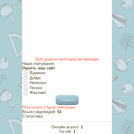
Щоб додати необхідна авторизація
Наше опитування
Оцініть наш сайт
Відмінно
Добре
Непогано
Погано
Жахливо
Результати
|
Архів опитувань
Всього відповідей:
61
Статистика
Онлайн всього:
1
Гостей:
1