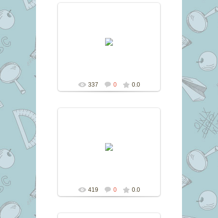
31.07.2016
marina
337
0
0.0
31.07.2016
marina
419
0
0.0