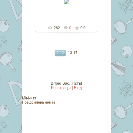
marina
262
0
0.0
1-12
13-17
Вітаю Вас
,
Гість
!
Реєстрація
|
Вхід
Міні-чат