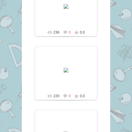
15.06.2016
marina
236
0
0.0
15.06.2016
marina
220
0
0.0
15.06.2016