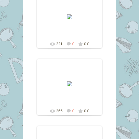
15.06.2016
marina
221
0
0.0
15.06.2016
marina
265
0
0.0