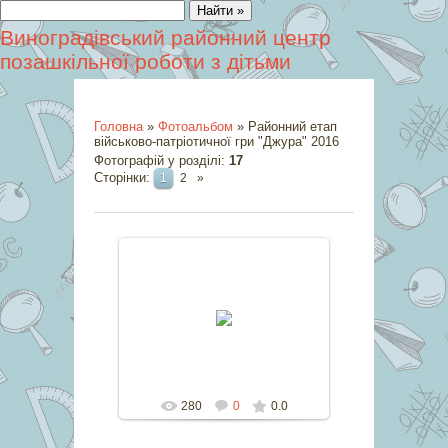
Виноградівський районний центр
позашкільної роботи з дітьми
Головна
»
Фотоальбом
» Районний етап
військово-патріотичної гри "Джура" 2016
Фотографій у розділі
:
17
Сторінки
:
1
2
»
31.07.2016
marina
280
0
0.0