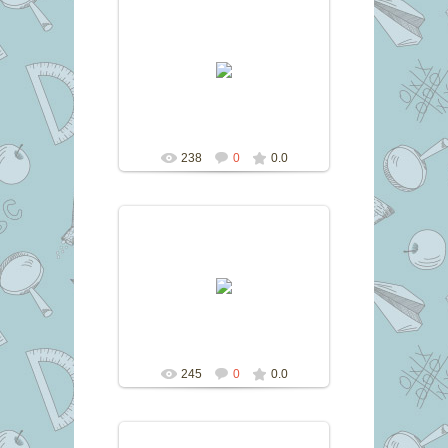
31.07.2016
marina
238
0
0.0
31.07.2016
marina
245
0
0.0