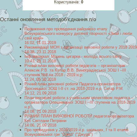
Користувачів:
0
Останні оновлення методоб'єднання п/о
Положення про проведення районного етапу
Всеукраїнського конкурсу дитячої творчості «Знай і люби
свій край»
16:02, 11.01.2019
Рекомендації МОН з організації виховної роботи у 2018 2019
14:38, 23.11.2018
Інф матеріал_Мішень цигарки - молодь всього світу
10:43, 21.11.2018
Річний план виховної роботи педагогів – організаторів
Алексик Р.В. та Купар В.В. Виноградівської ЗОШ І –ІІІ
ступенів №8 на 2018 - 2019 н.р.
11:24, 05.10.2018
Річний план виховної роботи Педагога-організатора
Тросницької ЗОШ I-II ст. на 2018-2019 н.р. Ситар Р.М.
14:12, 21.09.2018
План виховної роботи з учнівським колективом педагога –
організаторa Олешницької ЗОШ І –ІІІ ступенів на 2018-2019
н.р.
14:08, 21.09.2018
РІЧНИЙ ПЛАН ВИХОВНОЇ РОБОТИ педагога-організатора
Кус Світлани Петрівни
14:06, 21.09.2018
Про проведення у 2018/2019 н.р. шкільних, І та ІІ етапів
Всеукраїнської гри "Сокіл" ("Джура")