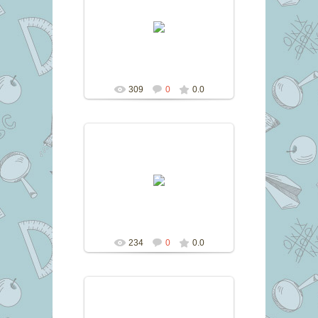
15.06.2016
marina
309
0
0.0
15.06.2016
marina
234
0
0.0