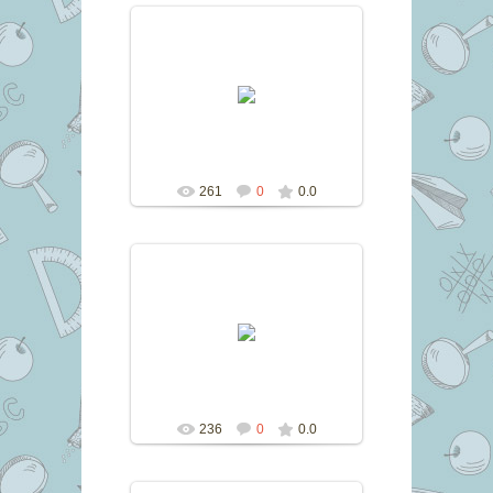
10.11.2016
marina
261
0
0.0
10.11.2016
marina
236
0
0.0