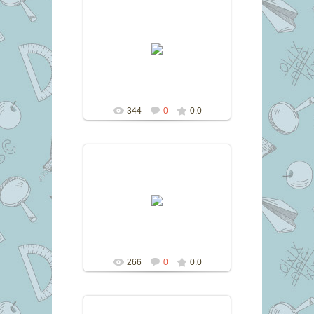
10.11.2016
marina
344
0
0.0
10.11.2016
marina
266
0
0.0