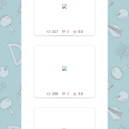
10.11.2016
marina
317
0
0.0
10.11.2016
marina
250
0
3.0
10.11.2016