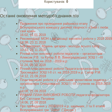
Користувачів:
0
Останні оновлення методоб'єднання п/о
Положення про проведення районного етапу
Всеукраїнського конкурсу дитячої творчості «Знай і люби
свій край»
16:02, 11.01.2019
Рекомендації МОН з організації виховної роботи у 2018 2019
14:38, 23.11.2018
Інф матеріал_Мішень цигарки - молодь всього світу
10:43, 21.11.2018
Річний план виховної роботи педагогів – організаторів
Алексик Р.В. та Купар В.В. Виноградівської ЗОШ І –ІІІ
ступенів №8 на 2018 - 2019 н.р.
11:24, 05.10.2018
Річний план виховної роботи Педагога-організатора
Тросницької ЗОШ I-II ст. на 2018-2019 н.р. Ситар Р.М.
14:12, 21.09.2018
План виховної роботи з учнівським колективом педагога –
організаторa Олешницької ЗОШ І –ІІІ ступенів на 2018-2019
н.р.
14:08, 21.09.2018
РІЧНИЙ ПЛАН ВИХОВНОЇ РОБОТИ педагога-організатора
Кус Світлани Петрівни
14:06, 21.09.2018
Про проведення у 2018/2019 н.р. шкільних, І та ІІ етапів
Всеукраїнської гри "Сокіл" ("Джура")