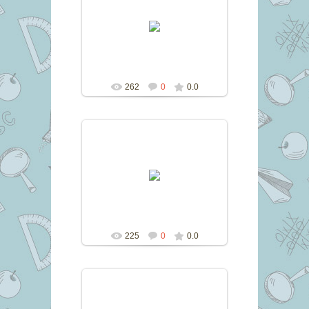
10.11.2016
marina
262
0
0.0
10.11.2016
marina
225
0
0.0