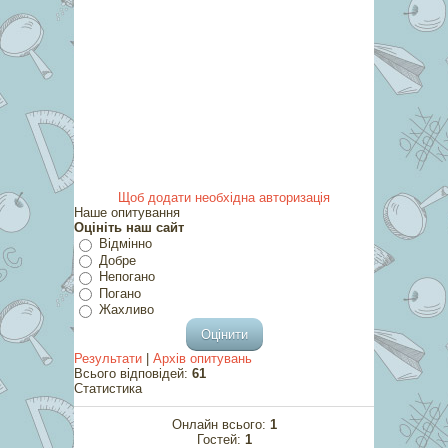
Щоб додати необхідна авторизація
Наше опитування
Оцініть наш сайт
Відмінно
Добре
Непогано
Погано
Жахливо
Результати
|
Архів опитувань
Всього відповідей:
61
Статистика
Онлайн всього:
1
Гостей:
1