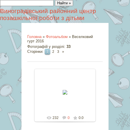
Виноградівський районний центр
позашкільної роботи з дітьми
Головна
»
Фотоальбом
» Веселковий
гурт 2016
Фотографій у розділі
:
33
Сторінки
:
1
2
3
»
10.11.2016
marina
232
0
0.0