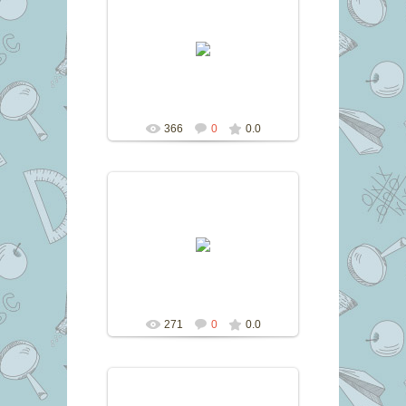
10.11.2016
marina
366
0
0.0
10.11.2016
marina
271
0
0.0