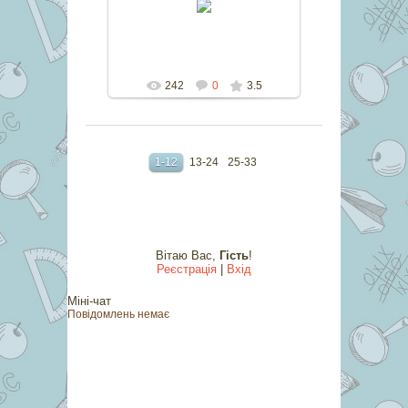
marina
242
0
3.5
1-12
13-24
25-33
Вітаю Вас
,
Гість
!
Реєстрація
|
Вхід
Міні-чат