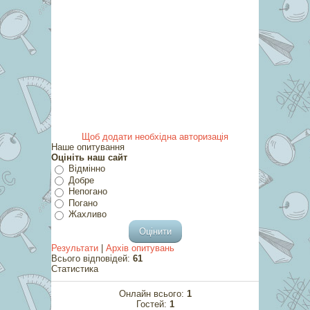
Щоб додати необхідна авторизація
Наше опитування
Оцініть наш сайт
Відмінно
Добре
Непогано
Погано
Жахливо
Результати
|
Архів опитувань
Всього відповідей:
61
Статистика
Онлайн всього:
1
Гостей:
1