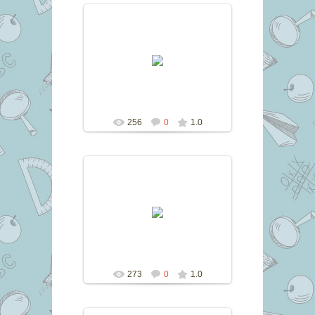
11.06.2017
marina
256
0
1.0
11.06.2017
marina
273
0
1.0