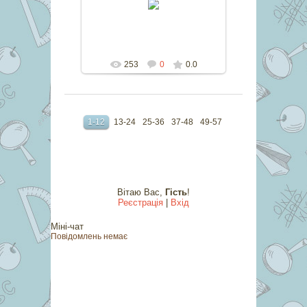
marina
253
0
0.0
1-12
13-24
25-36
37-48
49-57
Вітаю Вас
,
Гість
!
Реєстрація
|
Вхід
Міні-чат