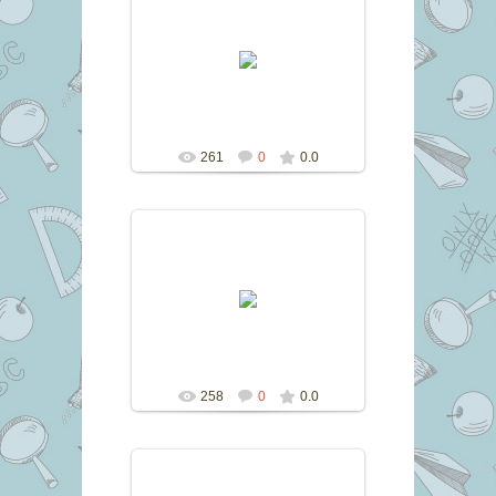
11.06.2017
marina
261
0
0.0
11.06.2017
marina
258
0
0.0