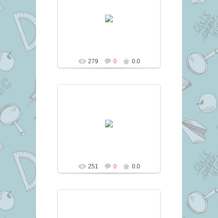
11.06.2017
marina
279
0
0.0
11.06.2017
marina
251
0
0.0