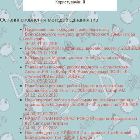
Користувачів:
0
Останні оновлення методоб'єднання п/о
Положення про проведення районного етапу
Всеукраїнського конкурсу дитячої творчості «Знай і люби
свій край»
16:02, 11.01.2019
Рекомендації МОН з організації виховної роботи у 2018 2019
14:38, 23.11.2018
Інф матеріал_Мішень цигарки - молодь всього світу
10:43, 21.11.2018
Річний план виховної роботи педагогів – організаторів
Алексик Р.В. та Купар В.В. Виноградівської ЗОШ І –ІІІ
ступенів №8 на 2018 - 2019 н.р.
11:24, 05.10.2018
Річний план виховної роботи Педагога-організатора
Тросницької ЗОШ I-II ст. на 2018-2019 н.р. Ситар Р.М.
14:12, 21.09.2018
План виховної роботи з учнівським колективом педагога –
організаторa Олешницької ЗОШ І –ІІІ ступенів на 2018-2019
н.р.
14:08, 21.09.2018
РІЧНИЙ ПЛАН ВИХОВНОЇ РОБОТИ педагога-організатора
Кус Світлани Петрівни
14:06, 21.09.2018
Про проведення у 2018/2019 н.р. шкільних, І та ІІ етапів
Всеукраїнської гри "Сокіл" ("Джура")