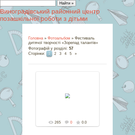
Виноградівський районний центр
позашкільної роботи з дітьми
Головна
»
Фотоальбом
» Фестиваль
дитячої творчості «Зорепад талантів»
Фотографій у розділі
:
57
Сторінки
:
1
2
3
4
5
»
11.06.2017
marina
265
0
0.0