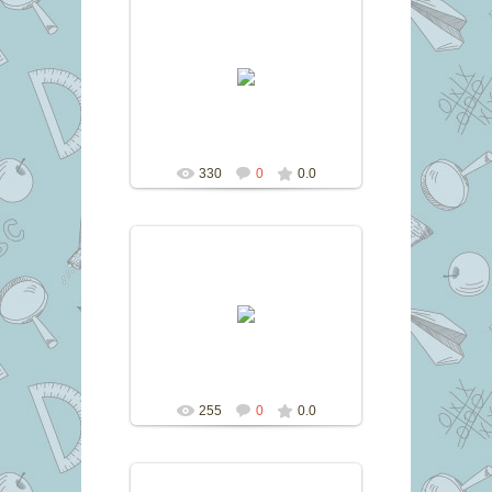
11.06.2017
marina
330
0
0.0
11.06.2017
marina
255
0
0.0