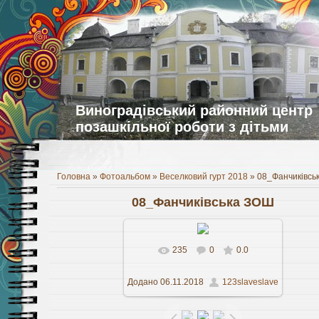
Виноградівський районний центр
позашкільної роботи з дітьми
Головна
»
Фотоальбом
»
Веселковий гурт 2018
» 08_Фанчиківсь
08_Фанчиківська ЗОШ
235
0
0.0
У реальному розмірі
1100x790
Додано
06.11.2018
123slaveslave
/ 176.3Kb