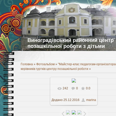
Виноградівський районний центр
позашкільної роботи з дітьми
Головна
»
Фотоальбом
»
"Майстер-клас педагогам-організатора
керівників гуртків центру позашкільної роботи
»
242
0
0.0
У реальному розмірі
Додано
25.12.2016
marina
1280x958
/ 256.2Kb