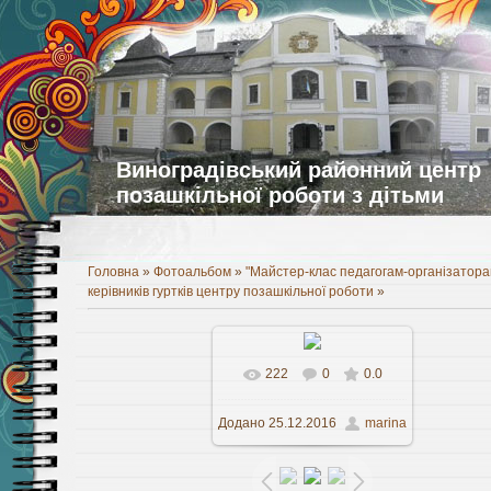
Виноградівський районний центр
позашкільної роботи з дітьми
Головна
»
Фотоальбом
»
"Майстер-клас педагогам-організатора
керівників гуртків центру позашкільної роботи
»
222
0
0.0
У реальному розмірі
Додано
25.12.2016
marina
1280x958
/ 204.3Kb